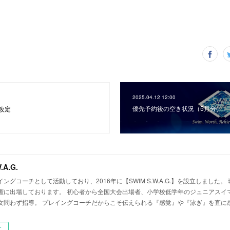
2025.04.12 12:00
優先予約後の空き状況（5月分）
改定
.A.G.
ングコーチとして活動しており、2016年に【SWIM S.W.A.G.】を設立しました。
権に出場しております。 初心者から全国大会出場者、小学校低学年のジュニアスイ
女問わず指導。 プレイングコーチだからこそ伝えられる『感覚』や『泳ぎ』を直に
ー