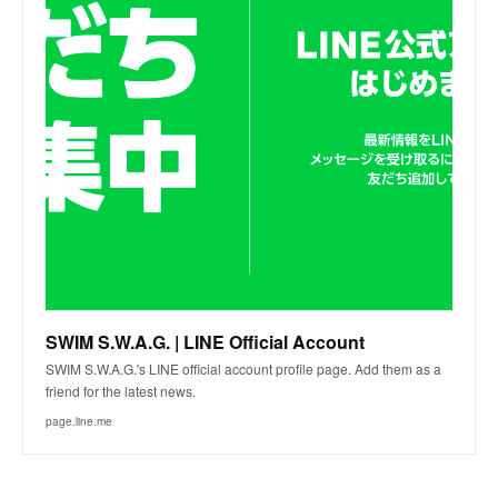
SWIM S.W.A.G. | LINE Official Account
SWIM S.W.A.G.'s LINE official account profile page. Add them as a
friend for the latest news.
page.line.me