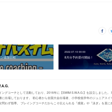
2022.07.10 00:00
スン追加日程
8月分予約受付開始！
.A.G.
ングコーチとして活動しており、2016年に【SWIM S.W.A.G.】を設立しました。
権に出場しております。 初心者から全国大会出場者、小学校低学年のジュニアスイ
女問わず指導。 プレイングコーチだからこそ伝えられる『感覚』や『泳ぎ』を直に