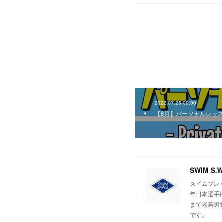
2022.07.25 09:00
【8月】パーソナルレッ
SWIM S.W
スイムプレイ
年日本選手
まで老若男
です。