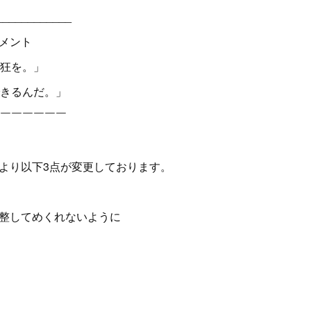
____________
トメント
狂を。」
きるんだ。」
￣￣￣￣￣￣
品の型より以下3点が変更しております。
整してめくれないように