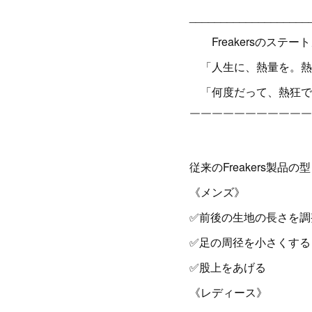
___________________
Freakersのステー
「人生に、熱量を。熱
「何度だって、熱狂で
￣￣￣￣￣￣￣￣￣￣￣
従来のFreakers製
《メンズ》
✅前後の生地の長さを調
✅足の周径を小さくする
✅股上をあげる
《レディース》