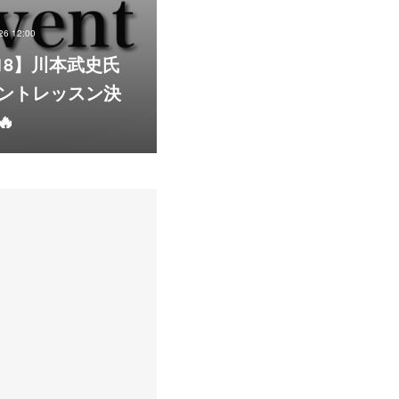
26 12:00
/18】川本武史氏
ントレッスン決
🔥