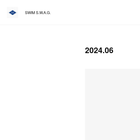
SWIM S.W.A.G.
2024
.
06