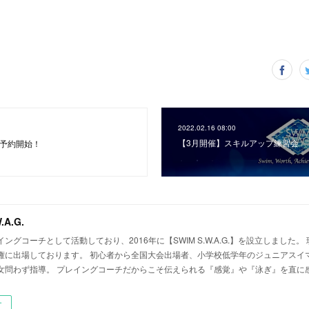
2022.02.16 08:00
【3月開催】スキルアップ練習会
り予約開始！
.A.G.
ングコーチとして活動しており、2016年に【SWIM S.W.A.G.】を設立しました。
権に出場しております。 初心者から全国大会出場者、小学校低学年のジュニアスイ
女問わず指導。 プレイングコーチだからこそ伝えられる『感覚』や『泳ぎ』を直に
ー